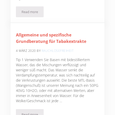
Read more
Werden wir jemals ein Ende der Schrottwissenschaften e
Allgemeine und spezifische
Grundberatung für Tabakextrakte
4 MÄRZ 2020
BY
RAUCHLOSEFREIHEIT
Tip 1 Verwenden Sie Basen mit bidestilliertem
Wasser, das die Mischungen verflüssigt und
weniger süß macht. Das Wasser senkt die
Verdampfungstemperatur, was sich nachteilig auf
die Verkrustungen auswirkt. Die beste MTL-Basis
(Wangenschuß) ist unserer Meinung nach ein 50PG
40VG 10H2O, oder mit alternativen Werten, aber
immer in Anwesenheit von Wasser. Für die
Wolke/Geschmack ist jede …
Read more