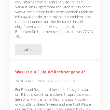
von Unternehmen zu schließen, die mit dem
Verkauf von E-Zigaretten-Produkten zu tun haben.
Vape-Firmen haben in der Vergangenheit Probleme
mit PayPal gehabt, nicht zuletzt das Problem, dass
Gelder auf Konten für eine beträchtliche Zeit
eingefroren wurden – was zu ernsthaften
Bedenken für Unternehmen führte, die von COVID-
19 …
Read more
Paypal sperrt die Konten von E-Zigaretten-Unternehmen
Was ist ein E Liquid Rechner genau?
24 NOVEMBER 2020
BY
RAUCHLOSEFREIHEIT
Ein E Liquid Rechner ist kein überflüssiger Luxus,
um E Liquid selbst zu mischen. E Liquid, so wissen
Sie schon wohl, ist eine Mischung aus Propylen
Glykol, pflanzlichem Glyzerin und eventuell Wasser
und Aroma. Je nach Geschmack kann Nikotin (PG