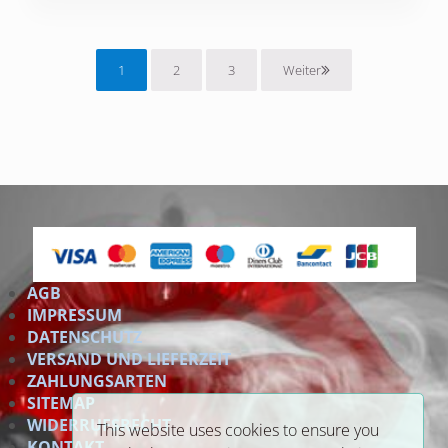
1
2
3
Weiter
Seite
Seite
Seite
AGB
IMPRESSUM
DATENSCHUTZ
VERSAND UND LIEFERZEIT
ZAHLUNGSARTEN
SITEMAP
WIDERRUFSRECHT
This website uses cookies to ensure you
KONTAKT