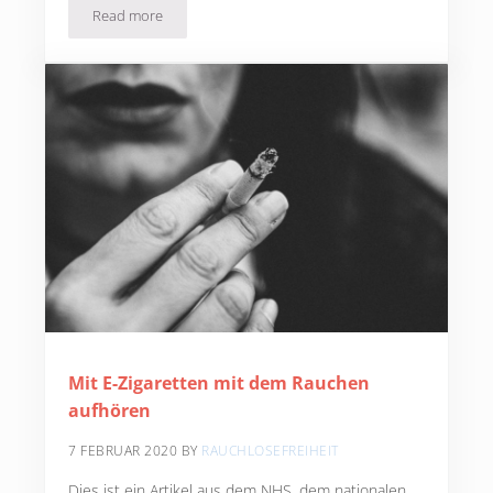
Read more
Umfrage: Die meisten geben Nikotin-Produkte die Schuld
Mit E-Zigaretten mit dem Rauchen
aufhören
7 FEBRUAR 2020
BY
RAUCHLOSEFREIHEIT
Dies ist ein Artikel aus dem NHS, dem nationalen