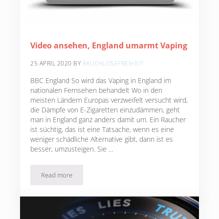
Video ansehen, England umarmt Vaping
25 APRIL 2020
BY
RAUCHLOSEFREIHEIT
BBC England So wird das Vaping in England im
nationalen Fernsehen behandelt Wo in den
meisten Ländern Europas verzweifelt versucht wird,
die Dämpfe von E-Zigaretten einzudämmen, geht
man in England ganz anders damit um. Ein Raucher
ist süchtig, das ist eine Tatsache, wenn es eine
weniger schädliche Alternative gibt, dann ist es
besser, umzusteigen. Sie …
Read more
Video ansehen, England umarmt Vaping