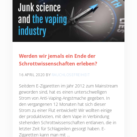
Werden wir jemals ein Ende der
Schrottwissenschaften erleben?
16 APRIL 2020
BY
RAUCHLOSEFREIHEIT
Seitdem E-Zigaretten im Jahr 2012 zum Mainstream
geworden sind, hat es einen unterschwelligen
Strom von Anti-Vaping-Angstmache gegeben. In
den vergangenen 12 Monaten hat sich dieser
Strom zu einer Flut entwickelt! Wir wollten einige
der produktivsten, mit dem Vape in Verbindung
stehenden Schrottwissenschaften entlarven, die in
letzter Zeit für Schlagzeilen gesorgt haben. E-
Zigaretten kann man mit …