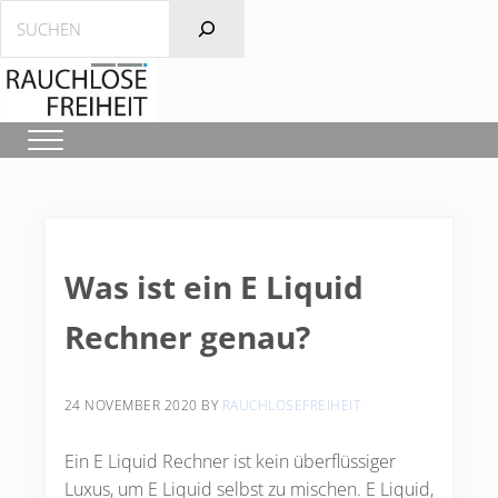
Zum Hauptinhalt springen
Zur Kopfzeile der linken Navigation springen
Sprung zur Navigation nach der Kopfzeile
Zur Fußzeile der Seite springen
Suchen
Menü
Was ist ein E Liquid
Rechner genau?
24 NOVEMBER 2020
BY
RAUCHLOSEFREIHEIT
Ein E Liquid Rechner ist kein überflüssiger
Luxus, um E Liquid selbst zu mischen. E Liquid,