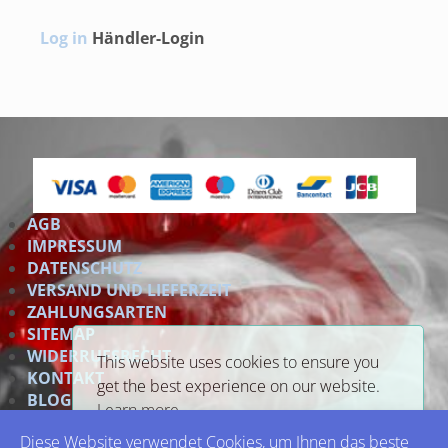
Log in
Händler-Login
AGB
IMPRESSUM
DATENSCHUTZ
VERSAND UND LIEFERZEIT
ZAHLUNGSARTEN
SITEMAP
WIDERRUFSRECHT
This website uses cookies to ensure you
KONTAKT
get the best experience on our website.
BLOG
Learn more
Link
Diese Website verwendet Cookies, um Ihnen das beste