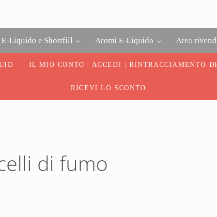
E-Liquido e Shortfill
Aromi E-Liquido
Area rivend
UID
IL MIO CONTO | ACCEDI | RINTRACCIAMENTO D
RICEVI LO SCONTO
elli di fumo