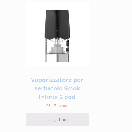
Vaporizzatore per
serbatoio Smok
Infinix 2 pod
€
8,47
IVA Inc.
Leggi di più