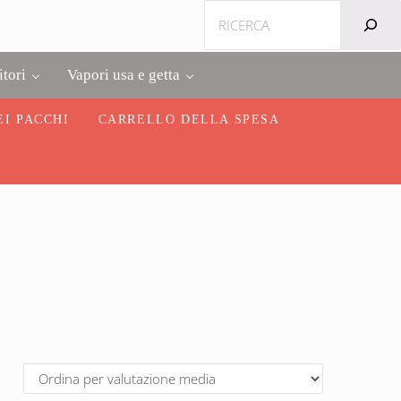
Cerca
itori
Vapori usa e getta
EI PACCHI
CARRELLO DELLA SPESA