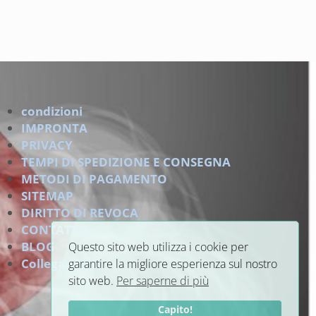
condizioni
IMPRONTA
PRIVACY
TEMPI DI SPEDIZIONE E CONSEGNA
METODI DI PAGAMENTO
SITEMAP
DIRITTO DI REVOCA
CONTATTO
BLOG
Questo sito web utilizza i cookie per
Collegamento
garantire la migliore esperienza sul nostro
sito web.
Per saperne di più
Capito!