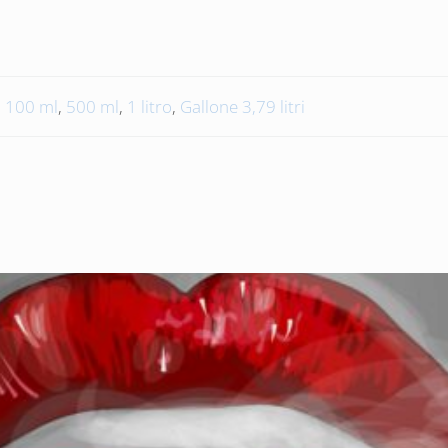
100 ml
,
500 ml
,
1 litro
,
Gallone 3,79 litri