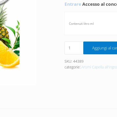
Entrare
Accesso al conc
Contenuti litro ml
Quantità Pink Punch Capel
Aggiungi al car
SKU:
44389
categorie:
Aromi Capella all'ingr