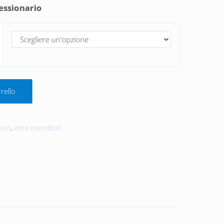
essionario
la
rello
osso
,
Area rivenditori